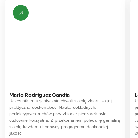
Mario Rodriguez Gandia
L
Uczestnik entuzjastycznie chwali szkołę zbioru za jej
U
praktyczną doskonałość. Nauka dokładnych,
p
perfekcyjnych ruchów przy zbiorze pieczarek była
p
cudownie korzystna. Z przekonaniem poleca tę genialną
c
szkołę każdemu hodowcy pragnącemu doskonałej
s
jakości.
2