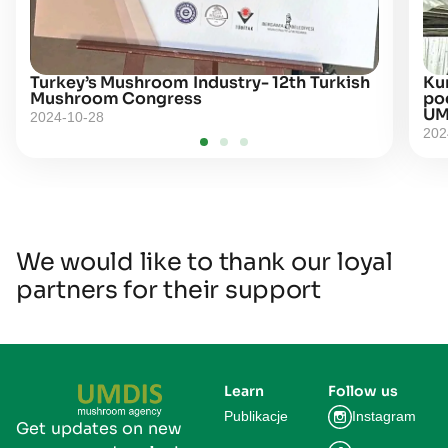
Turkey’s Mushroom Industry- 12th Turkish
Kur
Mushroom Congress
po
UM
2024-10-28
202
We would like to thank our loyal
partners for their support
Learn
Follow us
Publikacje
Instagram
Get updates on new