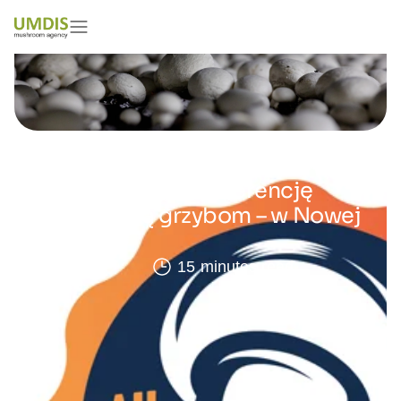
Zapraszamy na konferencję
poświęconą grzybom – w Nowej
Zelandii
13/06/2024
15 minutes read