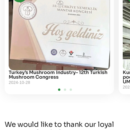
Turkey’s Mushroom Industry- 12th Turkish
Kur
Mushroom Congress
po
UM
2024-10-28
202
We would like to thank our loyal