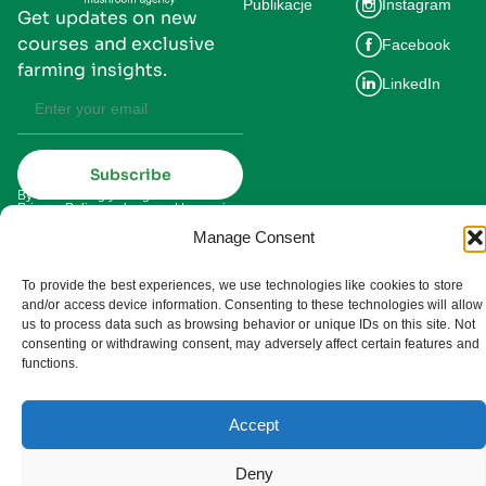
Publikacje
Instagram
Get updates on new
courses and exclusive
Facebook
farming insights.
LinkedIn
Subscribe
By subscribing you agree to our
Privacy Policy and consent to receive
updates from UMDIS.
Manage Consent
© 2025 UMDIS. All rights reserved.
Privacy policy
To provide the best experiences, we use technologies like cookies to store
and/or access device information. Consenting to these technologies will allow
Terms of service
us to process data such as browsing behavior or unique IDs on this site. Not
consenting or withdrawing consent, may adversely affect certain features and
Cookie settings
functions.
Accept
Deny