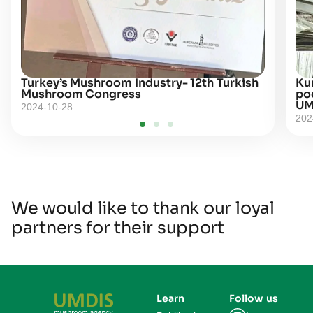
Turkey’s Mushroom Industry- 12th Turkish
Kur
Mushroom Congress
po
UM
2024-10-28
202
We would like to thank our loyal
partners for their support
Learn
Follow us