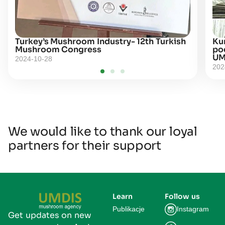
Turkey’s Mushroom Industry- 12th Turkish
Kur
Mushroom Congress
po
UM
2024-10-28
202
We would like to thank our loyal
partners for their support
Learn
Follow us
Publikacje
Instagram
Get updates on new