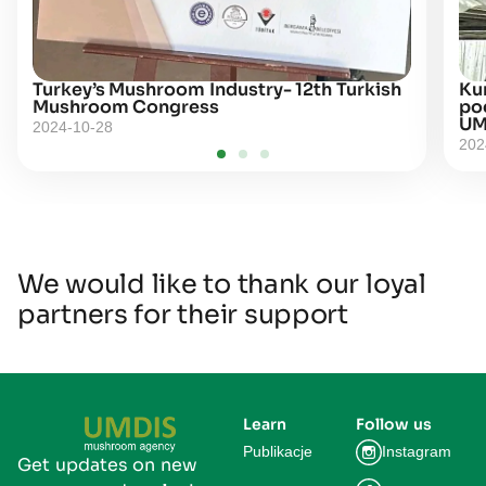
Turkey’s Mushroom Industry- 12th Turkish
Kur
Mushroom Congress
po
UM
2024-10-28
202
We would like to thank our loyal
partners for their support
Learn
Follow us
Publikacje
Instagram
Get updates on new