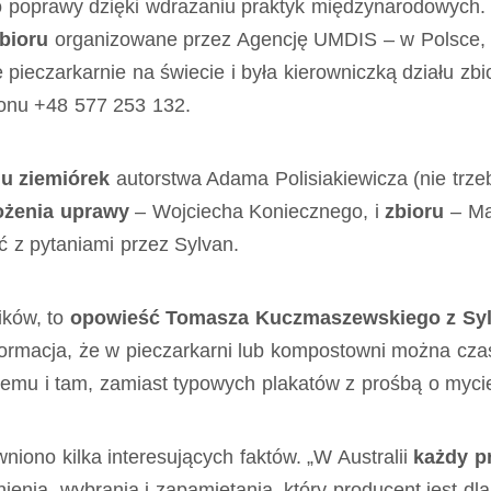
ego poprawy dzięki wdrażaniu praktyk międzynarodowych
bioru
organizowane przez Agencję UMDIS – w Polsce, w
e pieczarkarnie na świecie i była kierowniczką działu zb
onu +48 577 253 132.
u ziemiórek
autorstwa Adama Polisiakiewicza (nie trzeb
ożenia uprawy
– Wojciecha Koniecznego, i
zbioru
– Mac
ć z pytaniami przez Sylvan.
ików, to
opowieść Tomasza Kuczmaszewskiego z Sylv
formacja, że w pieczarkarni lub kompostowni można cz
 temu i tam, zamiast typowych plakatów z prośbą o myci
iono kilka interesujących faktów. „W Australii
każdy pr
nia, wybrania i zapamiętania, który producent jest dla 