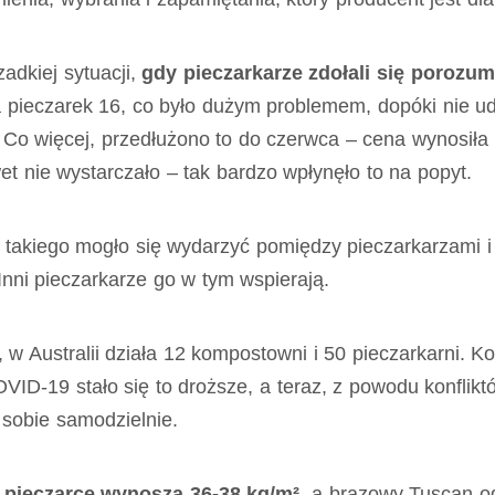
adkiej sytuacji,
gdy pieczarkarze zdołali się porozum
 pieczarek 16, co było dużym problemem, dopóki nie u
 Co więcej, przedłużono to do czerwca – cena wynosiła 
nie wystarczało – tak bardzo wpłynęło to na popyt.
 takiego mogło się wydarzyć pomiędzy pieczarkarzami i 
nni pieczarkarze go w tym wspierają.
Australii działa 12 kompostowni i 50 pieczarkarni. Ko
ID-19 stało się to droższe, a teraz, z powodu konfliktó
ć sobie samodzielnie.
j pieczarce wynoszą 36-38 kg/m²
, a brązowy Tuscan o