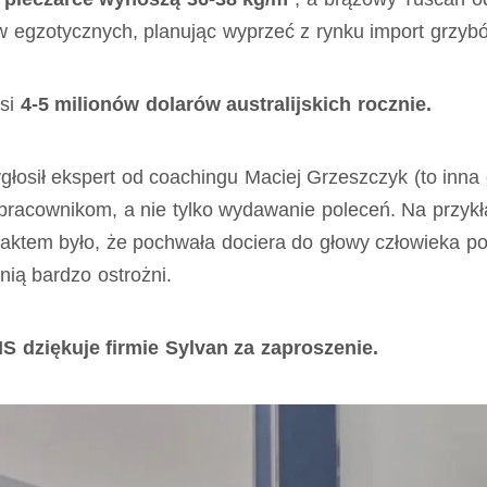
egzotycznych, planując wyprzeć z rynku import grzybów
osi
4-5 milionów dolarów australijskich rocznie.
łosił ekspert od coachingu Maciej Grzeszczyk (to inna
pracownikom, a nie tylko wydawanie poleceń. Na przykł
ktem było, że pochwała dociera do głowy człowieka p
nią bardzo ostrożni.
dziękuje firmie Sylvan za zaproszenie.