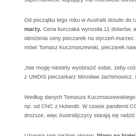
Od początku tego roku w Australii doszło do rz
marży.
Cena kurczaka wynosiła 11 dolarów, a
obniżenia ceny pieczarek na styczeń-marzec.
mówi Tomasz Kuczmaszewski, pieczarek nawet 
„Nie mogę niestety wyobrazić sobie, żeby coś
z UMDIS pieczarkarz Mirosław Jachimowicz. I
Według danych Tomasza Kuczmaszewskiego, w 
np. od CNC z Holandii. W czasie pandemii COV
droższe, więc Australijczycy starają się radzi
Używają tam ciężkiej okrywy.
Plony na białe