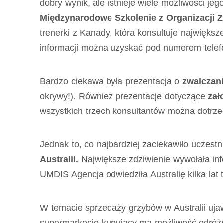
dobry wynik, ale istnieje wiele możliwości j
Międzynarodowe Szkolenie z Organizacji Z
trenerki z Kanady, która konsultuje największ
informacji można uzyskać pod numerem telef
Bardzo ciekawa była prezentacja o
zwalczani
okrywy!). Również prezentacje dotyczące
zał
wszystkich trzech konsultantów można dotrze
Jednak to, co najbardziej zaciekawiło uczestn
Australii.
Największe zdziwienie wywołała in
UMDIS Agencja odwiedziła Australię kilka lat
W temacie sprzedaży grzybów w Australii ujawn
supermarkecie kupujący ma możliwość odróżnie