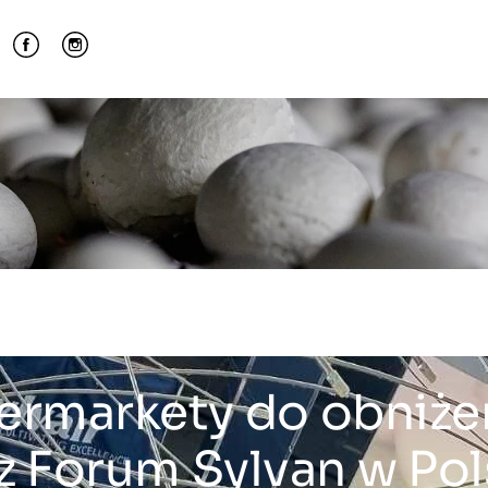
ermarkety do obniże
 z Forum Sylvan w Po