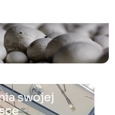
nia swojej
lsce