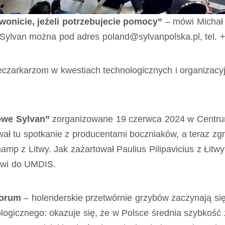
onicie, jeżeli potrzebujecie pomocy”
– mówi Michał 
o Sylvan można pod adres
poland@sylvanpolska.pl
, tel.
ieczarkarzom w kwestiach technologicznych i organizac
owe Sylvan”
zorganizowane 19 czerwca 2024 w Centr
ł tu spotkanie z producentami boczniaków, a teraz zgr
amp z Litwy. Jak zażartował Paulius Pilipavicius z Łitwy:
ówi do UMDIS.
Forum
– holenderskie przetwórnie grzybów zaczynają się
ologicznego: okazuje się, że w Polsce średnia szybkość