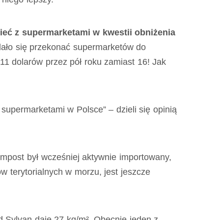
ieć z supermarketami w kwestii obniżenia
dało się przekonać supermarketów do
11 dolarów przez pół roku zamiast 16! Jak
supermarketami w Polsce” – dzieli się opinią
mpost był wcześniej aktywnie importowany,
w terytorialnych w morzu, jest jeszcze
d Sylvan daje 27 kg/m². Obecnie jeden z