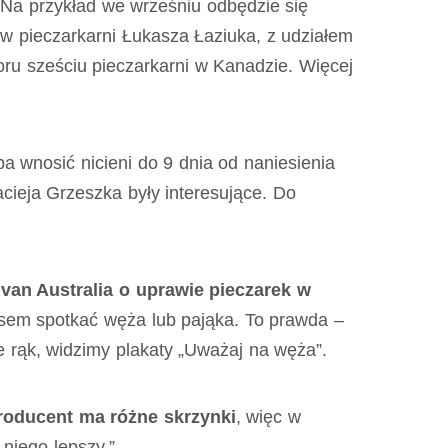
. Na przykład we wrześniu odbędzie się
 pieczarkarni Łukasza Łaziuka, z udziałem
ioru sześciu pieczarkarni w Kanadzie. Więcej
a wnosić nicieni do 9 dnia od naniesienia
ieja Grzeszka były interesujące. Do
an Australia o uprawie pieczarek w
asem spotkać węża lub pająka. To prawda –
e rąk, widzimy plakaty „Uważaj na węża”.
oducent ma różne skrzynki
, więc w
niego lepszy.”