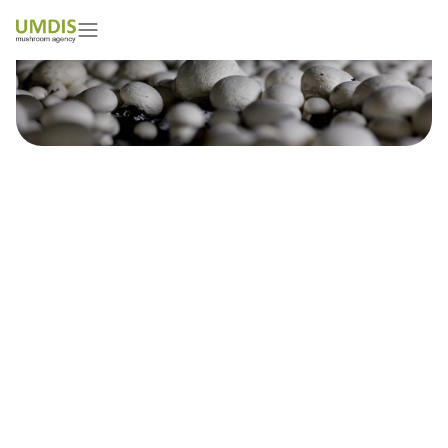
Irlandzki przemysł grzybowy:
Wywiad z Donalem Gernonem
09/03/2024
15 minutes read