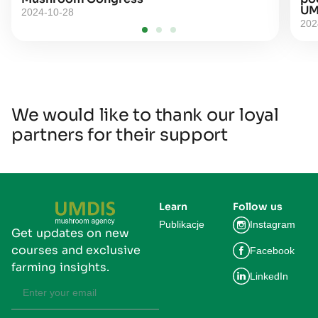
UM
2024-10-28
202
We would like to thank our loyal
partners for their support
Learn
Follow us
Publikacje
Instagram
Get updates on new
courses and exclusive
Facebook
farming insights.
LinkedIn