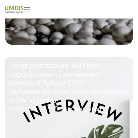
Teraz potrzebuję 450 ton
tygodniowo – i zamawiam
kompost tylko z CNC –
holenderski producent pieczarek
mówi o rynku
17/07/2024
15 minutes read