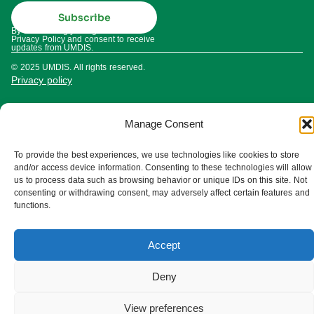
Subscribe
By subscribing you agree to our
Privacy Policy and consent to receive
updates from UMDIS.
© 2025 UMDIS. All rights reserved.
Privacy policy
Terms of service
Manage Consent
Cookie settings
To provide the best experiences, we use technologies like cookies to store
and/or access device information. Consenting to these technologies will allow
us to process data such as browsing behavior or unique IDs on this site. Not
consenting or withdrawing consent, may adversely affect certain features and
functions.
Accept
Deny
View preferences