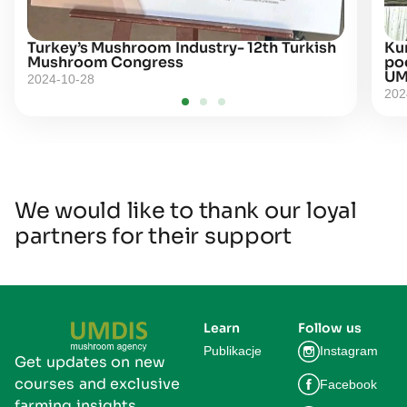
Turkey’s Mushroom Industry- 12th Turkish
Kur
Mushroom Congress
po
UM
2024-10-28
202
We would like to thank our loyal
partners for their support
Learn
Follow us
Publikacje
Instagram
Get updates on new
courses and exclusive
Facebook
farming insights.