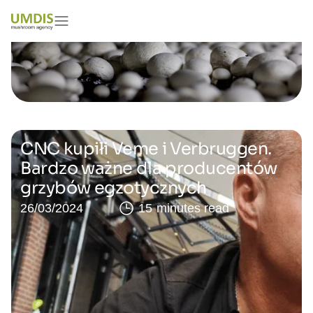
CNC kupiłi Veme i Verbruggen.
Bardzo ważne dla producentów
grzybów egzotycznych
26/03/2024
15 minutes read