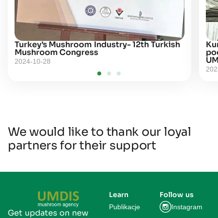
Turkey’s Mushroom Industry- 12th Turkish
Kur
Mushroom Congress
po
UM
2024-10-28
202
We would like to thank our loyal
partners for their support
Learn
Follow us
Publikacje
Instagram
Get updates on new