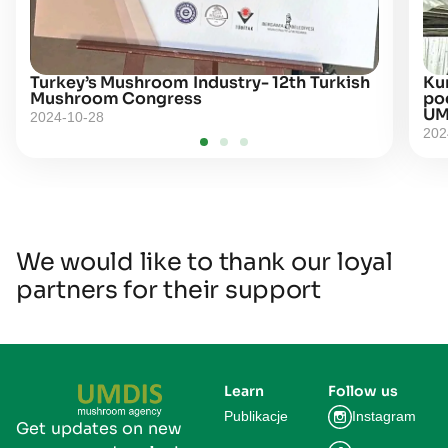
Turkey’s Mushroom Industry- 12th Turkish
Kur
Mushroom Congress
po
UM
2024-10-28
202
We would like to thank our loyal
partners for their support
Learn
Follow us
Publikacje
Instagram
Get updates on new