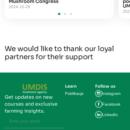
Mushroom Congress
po
UM
2024-10-28
202
We would like to thank our loyal
partners for their support
Learn
Follow us
Publikacje
Instagram
Get updates on new
courses and exclusive
Facebook
farming insights.
LinkedIn