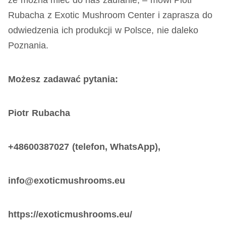
że można mieć do nas zaufanie, – mówi Piotr
Rubacha z Exotic Mushroom Center i zaprasza do
odwiedzenia ich produkcji w Polsce, nie daleko
Poznania.
Możesz zadawać pytania:
Piotr Rubacha
+48600387027 (telefon, WhatsApp),
info@exoticmushrooms.eu
https://exoticmushrooms.eu/