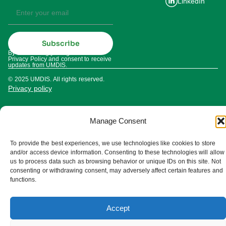
LinkedIn
Subscribe
By subscribing you agree to our
Privacy Policy and consent to receive
updates from UMDIS.
© 2025 UMDIS. All rights reserved.
Privacy policy
Terms of service
Manage Consent
Cookie settings
To provide the best experiences, we use technologies like cookies to store
and/or access device information. Consenting to these technologies will allow
us to process data such as browsing behavior or unique IDs on this site. Not
consenting or withdrawing consent, may adversely affect certain features and
functions.
Accept