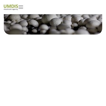
Jak wybrać podłoże do
produkcji shiitake?
26/06/2023
15 minutes read