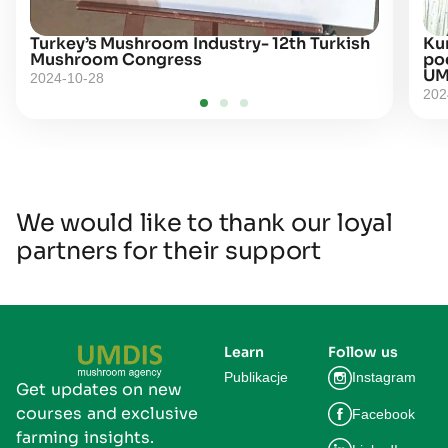
Turkey’s Mushroom Industry- 12th Turkish
Kur
Mushroom Congress
po
UM
2024-10-28
202
We would like to thank our loyal
partners for their support
Learn
Follow us
Publikacje
Instagram
Get updates on new
courses and exclusive
Facebook
farming insights.