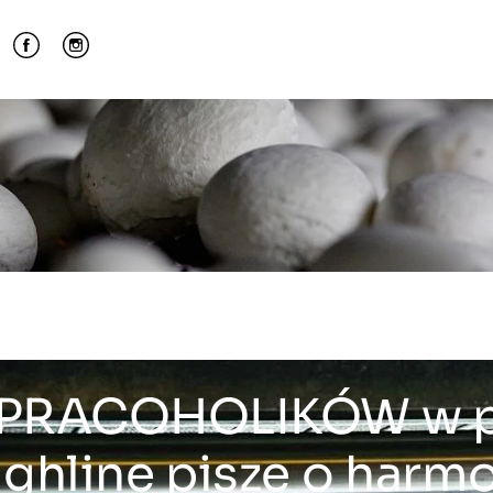
h PRACOHOLIKÓW w p
ighline pisze o harm