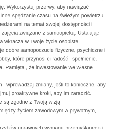
cję. Wykorzystuj przerwy, aby nawiązać
odzinne spędzanie czasu na świeżym powietrzu.
edżerami na temat swojej dostępności i
i zajęcia związane z samoopieką. Ustalając
a wkracza w Twoje życie osobiste.
je dobre samopoczucie fizyczne, psychiczne i
by, które przynosi ci radość i spełnienie.
ia. Pamiętaj, że inwestowanie we własne
 wprowadzaj zmiany, jeśli to konieczne, aby
muj proaktywne kroki, aby im zaradzić.
re są zgodne z Twoją wizją
gi między życiem zawodowym a prywatnym,
grzybów uprawnych wymaga przemyślanego i