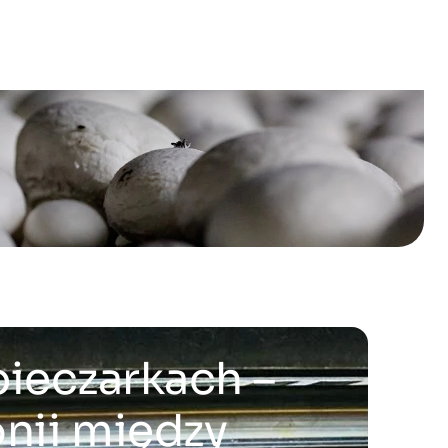
ieczarkach –
onii między