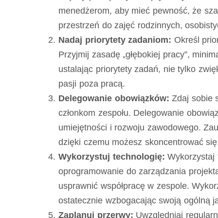
menedżerom, aby mieć pewność, że szan
przestrzeń do zajęć rodzinnych, osobistyc
Nadaj priorytety zadaniom:
Określ prio
Przyjmij zasadę „głębokiej pracy”, mini
ustalając priorytety zadań, nie tylko zw
pasji poza pracą.
Delegowanie obowiązków:
Zdaj sobie 
członkom zespołu. Delegowanie obowiązk
umiejętności i rozwoju zawodowego. Zau
dzięki czemu możesz skoncentrować się 
Wykorzystuj technologię:
Wykorzystaj t
oprogramowanie do zarządzania projekta
usprawnić współpracę w zespole. Wykorzy
ostatecznie wzbogacając swoją ogólną ja
Zaplanuj przerwy:
Uwzględniaj regularne