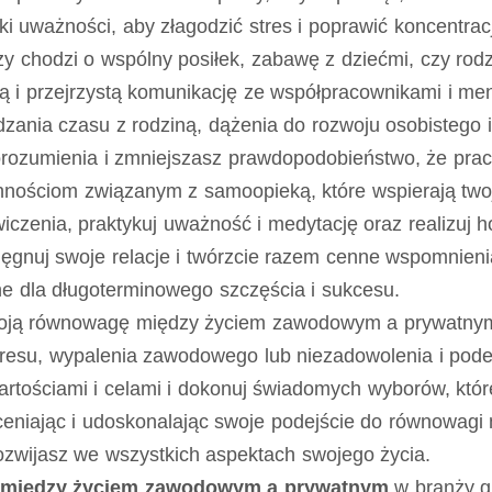
yki uważności, aby złagodzić stres i poprawić koncentra
, czy chodzi o wspólny posiłek, zabawę z dziećmi, czy r
 i przejrzystą komunikację ze współpracownikami i men
dzania czasu z rodziną, dążenia do rozwoju osobistego 
porozumienia i zmniejszasz prawdopodobieństwo, że prac
nnościom związanym z samoopieką, które wspierają two
czenia, praktykuj uważność i medytację oraz realizuj hob
elęgnuj swoje relacje i twórzcie razem cenne wspomnien
ne dla długoterminowego szczęścia i sukcesu.
oją równowagę między życiem zawodowym a prywatnym i
resu, wypalenia zawodowego lub niezadowolenia i podej
artościami i celami i dokonuj świadomych wyborów, któ
oceniając i udoskonalając swoje podejście do równowa
rozwijasz we wszystkich aspektach swojego życia.
i między życiem zawodowym a prywatnym
w branży 