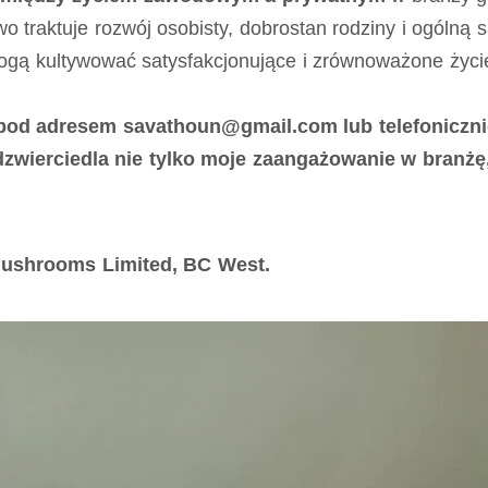
wo traktuje rozwój osobisty, dobrostan rodziny i ogólną s
 mogą kultywować satysfakcjonujące i zrównoważone życ
ą pod adresem savathoun@gmail.com lub telefonicz
zwierciedla nie tylko moje zaangażowanie w branżę, 
ushrooms Limited, BC West.