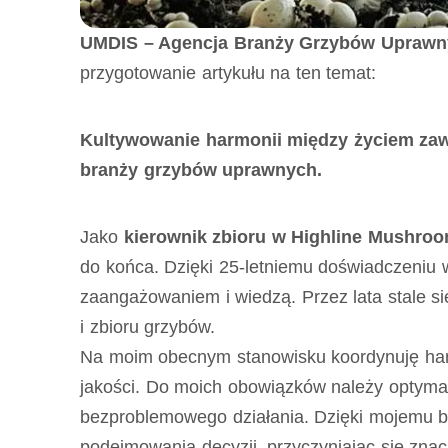
UMDIS – Agencja Branży Grzybów Uprawn
przygotowanie artykułu na ten temat:
Kultywowanie harmonii między życiem zaw
branży grzybów uprawnych.
Jako
kierownik zbioru w Highline Mushroo
do końca. Dzięki 25-letniemu doświadczeniu w
zaangażowaniem i wiedzą. Przez lata stale s
i zbioru grzybów.
Na moim obecnym stanowisku koordynuję harm
jakości. Do moich obowiązków należy optymali
bezproblemowego działania. Dzięki mojemu 
podejmowania decyzji, przyczyniając się znac