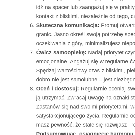
idź na spacer lub zaangażuj się w prakt
kontakt z bliskimi, niezależnie od tego
Skuteczna komunikacja:
Promuj otwartą
granic. Jasno określ swoją potrzebę spę
oczekiwania z góry, minimalizujesz nie
Ćwicz samoopiekę:
Nadaj priorytet czy
emocjonalne. Angażuj się w regularne ćwi
Spędzaj wartościowy czas z bliskimi, pi
dobro nie jest samolubne – jest niezbęd
Oceń i dostosuj:
Regularnie oceniaj sw
ją utrzymać. Zwracaj uwagę na oznaki st
Zastanów się nad swoimi priorytetami, w
satysfakcjonującego życia. Regularnie 
masz pewność, że stale się rozwijasz i 
Podsumowując, osiągnięcie harmoni