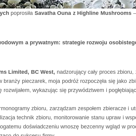
ych
poprosiła
Savatha Ouna z Highline Mushrooms
–
odowym a prywatnym: strategie rozwoju osobistego
ms Limited, BC West,
nadzorujący cały proces zbioru,
 branży pieczarek, moja podróż rozpoczęła się jako zb
ię rozwijałem, wykazując się przywództwem i pogłębiaj
onogramy zbioru, zarządzam zespołem zbieracze i utrz
zacja technik zbioru, monitorowanie stanu upraw i wsp
bogatemu doświadczeniu wnoszę bezcenny wgląd w pro
ząco do sukcesu firmy.