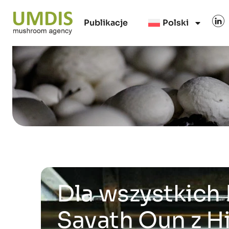
Publikacje
Polski
Dla wszystkic
Savath Oun z H