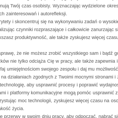
ują Twój czas osobisty. Wyznaczając wydzielone okres
h zainteresowań i autorefleksji.
rytety i skoncentruj się na wykonywaniu zadań o wysok
malizując czynniki rozpraszające i całkowicie zanurzają
iększasz produktywność, ale także zyskujesz więcej czasu
sprawę, że nie możesz zrobić wszystkiego sam i bądź
ów nie tylko odciąża Cię w pracy, ale także zapewnia 
faj umiejętnościom swojego zespołu i daj mu możliwość 
na działaniach zgodnych z Twoimi mocnymi stronami i 
echnologię, aby usprawnić procesy i poprawić wydajnoś
mi i platformy komunikacyjne mogą pomóc usprawnić za
stując moc technologii, zyskujesz więcej czasu na osob
kość życia.
 przerwy w swoim dniu pracy, aby odpocząć, nabrać sił 