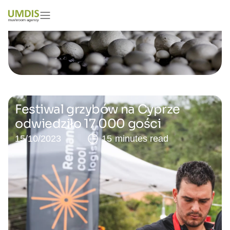
Festiwal grzybów na Cyprze
odwiedziło 17 000 gości
15/10/2023
15 minutes read