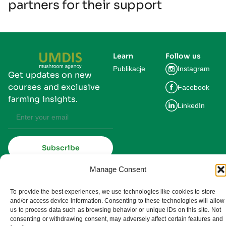
partners for their support
Learn
Follow us
Publikacje
Instagram
Get updates on new
courses and exclusive
Facebook
farming insights.
LinkedIn
Subscribe
By subscribing you agree to our
Privacy Policy and consent to receive
Manage Consent
updates from UMDIS.
© 2025 UMDIS. All rights reserved.
To provide the best experiences, we use technologies like cookies to store
Privacy policy
and/or access device information. Consenting to these technologies will allow
us to process data such as browsing behavior or unique IDs on this site. Not
Terms of service
consenting or withdrawing consent, may adversely affect certain features and