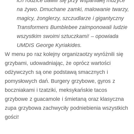
ich rodzice bawili się przy wspaniałej muzyce
na żywo. Dmuchane zamki, malowanie twarzy,
magicy, żonglerzy, szczudlarze i gigantyczny
Transformers Bumblebee zaimponowali ludzie
wszystkim swoimi sztuczkami! – opowiada
UMDIS George Kyriakides.
W menu po raz kolejny organizaotzy wyróżnili się
grzybami, udowadniając, że oprócz wartości
odżywczych są one podstawą smacznych i
pomysłowych dań. Burgery grzybowe, gyros z
boczniakami i tzatziki, meksykańskie tacos
grzybowe z guacamole i śmietaną oraz klasyczna
zupa grzybowa zachwyciły podniebienia wszystkich
gości!