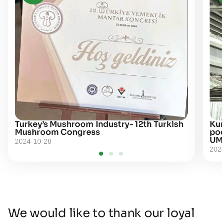
Turkey’s Mushroom Industry- 12th Turkish
Kur
Mushroom Congress
po
UM
2024-10-28
202
We would like to thank our loyal