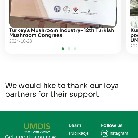
Turkey’s Mushroom Industry- 12th Turkish
Kur
Mushroom Congress
po
UM
2024-10-28
202
We would like to thank our loyal
partners for their support
Learn
Follow us
Publikacje
Instagram
Get updates on new