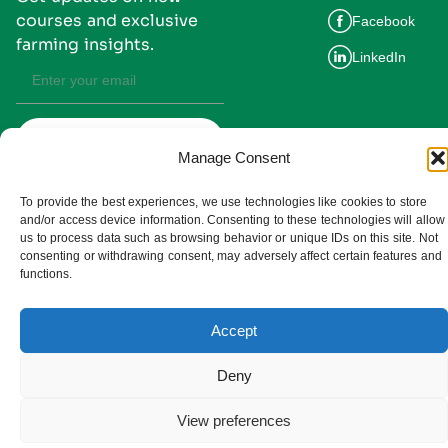
courses and exclusive
Facebook
farming insights.
LinkedIn
Subscribe
Manage Consent
By subscribing you agree to our
Privacy Policy and consent to receive
updates from UMDIS.
To provide the best experiences, we use technologies like cookies to store
© 2025 UMDIS. All rights reserved.
and/or access device information. Consenting to these technologies will allow
Privacy policy
us to process data such as browsing behavior or unique IDs on this site. Not
consenting or withdrawing consent, may adversely affect certain features and
Terms of service
functions.
Cookie settings
Accept
Deny
View preferences