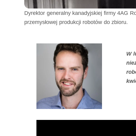
Dyrektor generalny kanadyjskiej firmy 4AG R
przemysłowej produkcji robotów do zbioru.
W l
nie
rob
kwi