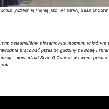
obotics (wcześniej znanej jako TechBrew)
Sean O’Conn
utym osiągnęliśmy niesamowity moment, w którym w
zawodnie pracować przez 24 godziny na dobę i zbiera
oczej. – powiedział Sean O’Connor w swoim poście n
etnia