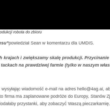
dukcji robota do zbioru
esu”
powiedział Sean w komentarzu dla UMDIS.
h krajach i zwiększamy skalę produkcji. Przycinan
tackach na prawdziwej farmie (tylko w naszym własn
 wysyłając wiadomość e-mail na adres hello@4ag.ai, 
to firma ma zaplanowane podróże do Europy, Stanów Zje
 dodałaby przystanki, aby zobaczyć Waszą pieczarkarnię