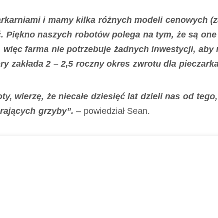
karniami i mamy kilka różnych modeli cenowych (za
yć. Piękno naszych robotów polega na tym, że są on
 więc farma nie potrzebuje żadnych inwestycji, aby 
y zakłada 2 – 2,5 roczny okres zwrotu dla pieczarka
ty, wierzę, że niecałe dziesięć lat dzieli nas od teg
erających grzyby”.
– powiedział Sean.