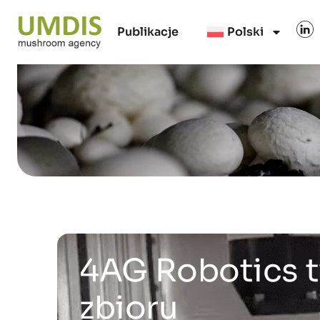
Publikacje
Polski
4AG Robotics t
zbioru