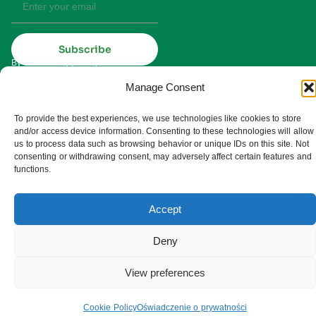
Subscribe
By subscribing you agree to our
Privacy Policy and consent to receive
updates from UMDIS.
Manage Consent
© 2025 UMDIS. All rights reserved.
Privacy policy
To provide the best experiences, we use technologies like cookies to store
and/or access device information. Consenting to these technologies will allow
Terms of service
us to process data such as browsing behavior or unique IDs on this site. Not
consenting or withdrawing consent, may adversely affect certain features and
functions.
Cookie settings
Accept
Deny
View preferences
Cookie Policy
Oświadczenie o prywatności