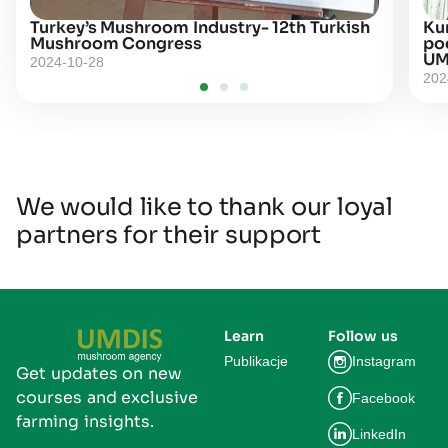
Turkey’s Mushroom Industry- 12th Turkish
Kur
Mushroom Congress
po
UM
2024-10-28
202
We would like to thank our loyal
partners for their support
Learn
Follow us
Publikacje
Instagram
Get updates on new
courses and exclusive
Facebook
farming insights.
LinkedIn