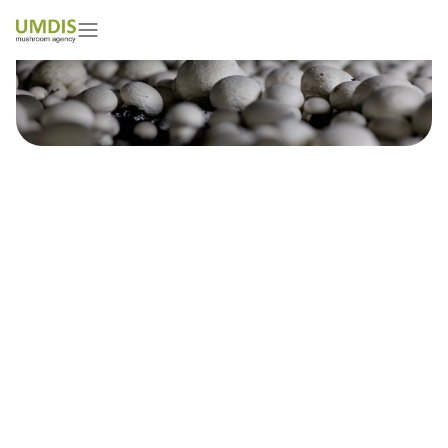
Sriniv Puttuswamy
01/05/2026
15 minutes read