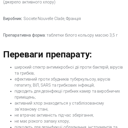
(джерело активного хлору)
Виробник:
Societe Nouvelle Clade, Франція
Препаративна форма:
таблетки білого кольору масою 3,5 г
Переваги препарату:
широкий спектр антимікробної дії проти бактерій, вірусів
та грибків;
ефективний проти збудників туберкульозу, вірусів
гепатиту, ВІЛ, SARS та грибкових інфекцій;
підходить для дезінфекції грибних камер та виробничих
приміщень;
активний хлор знаходиться у стабілізованому
зв’язаному стані;
не втрачає активність під час зберігання;
не має різкого запаху хлору;
підходить для дезінфекції обладнання, інструментів та