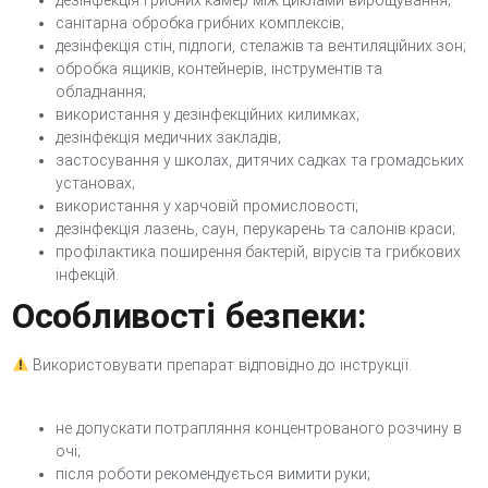
дезінфекція грибних камер між циклами вирощування;
санітарна обробка грибних комплексів;
дезінфекція стін, підлоги, стелажів та вентиляційних зон;
обробка ящиків, контейнерів, інструментів та
обладнання;
використання у дезінфекційних килимках;
дезінфекція медичних закладів;
застосування у школах, дитячих садках та громадських
установах;
використання у харчовій промисловості;
дезінфекція лазень, саун, перукарень та салонів краси;
профілактика поширення бактерій, вірусів та грибкових
інфекцій.
Особливості безпеки:
Використовувати препарат відповідно до інструкції.
не допускати потрапляння концентрованого розчину в
очі;
після роботи рекомендується вимити руки;