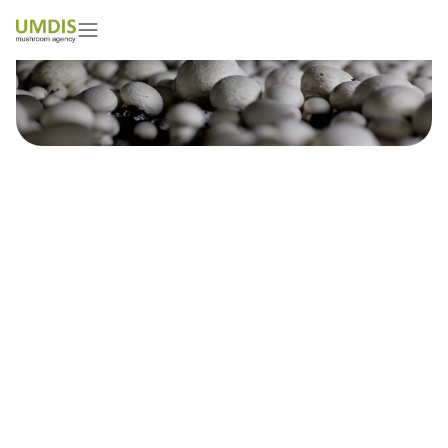
Paulius Pilipavicius
01/05/2026
15 minutes read